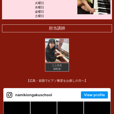
火曜日
水曜日
金曜日
土曜日
担当講師
三上先生
袋町校
【広島・岩国でピアノ教室をお探しの方へ】
namikiongakuschool
View profile