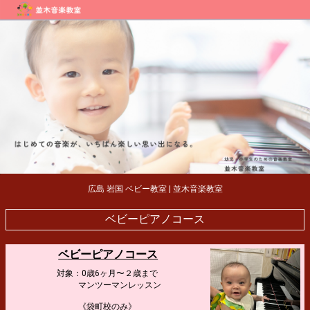
広島 岩国 ベビー教室 | 並木音楽教室
ベビーピアノコース
ベビーピアノコース
対象：0歳6ヶ月〜２歳まで
マンツーマンレッスン
《袋町校のみ》